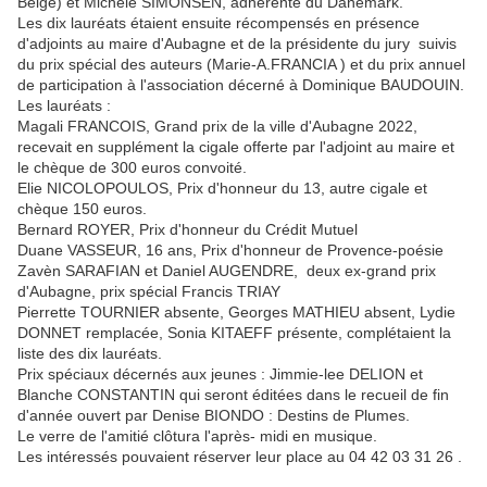
Belge) et Michèle SIMONSEN, adhérente du Danemark.
Les dix lauréats étaient ensuite récompensés en présence
d'adjoints au maire d'Aubagne et de la présidente du jury suivis
du prix spécial des auteurs (Marie-A.FRANCIA ) et du prix annuel
de participation à l'association décerné à Dominique BAUDOUIN.
Les lauréats :
Magali FRANCOIS, Grand prix de la ville d'Aubagne 2022,
recevait en supplément la cigale offerte par l'adjoint au maire et
le chèque de 300 euros convoité.
Elie NICOLOPOULOS, Prix d'honneur du 13, autre cigale et
chèque 150 euros.
Bernard ROYER, Prix d'honneur du Crédit Mutuel
Duane VASSEUR, 16 ans, Prix d'honneur de Provence-poésie
Zavèn SARAFIAN et Daniel AUGENDRE, deux ex-grand prix
d'Aubagne, prix spécial Francis TRIAY
Pierrette TOURNIER absente, Georges MATHIEU absent, Lydie
DONNET remplacée, Sonia KITAEFF présente, complétaient la
liste des dix lauréats.
Prix spéciaux décernés aux jeunes : Jimmie-lee DELION et
Blanche CONSTANTIN qui seront éditées dans le recueil de fin
d'année ouvert par Denise BIONDO : Destins de Plumes.
Le verre de l'amitié clôtura l'après- midi en musique.
Les intéressés pouvaient réserver leur place au 04 42 03 31 26 .