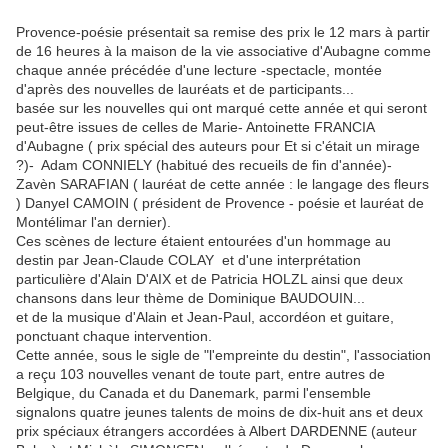
Provence-poésie présentait sa remise des prix le 12 mars à partir
de 16 heures à la maison de la vie associative d'Aubagne comme
chaque année précédée d'une lecture -spectacle, montée
d'après des nouvelles de lauréats et de participants...
basée sur les nouvelles qui ont marqué cette année et qui seront
peut-être issues de celles de Marie- Antoinette FRANCIA
d'Aubagne ( prix spécial des auteurs pour Et si c'était un mirage
?)- Adam CONNIELY (habitué des recueils de fin d'année)-
Zavèn SARAFIAN ( lauréat de cette année : le langage des fleurs
) Danyel CAMOIN ( président de Provence - poésie et lauréat de
Montélimar l'an dernier).
Ces scènes de lecture étaient entourées d'un hommage au
destin par Jean-Claude COLAY et d'une interprétation
particulière d'Alain D'AIX et de Patricia HOLZL ainsi que deux
chansons dans leur thème de Dominique BAUDOUIN...
et de la musique d'Alain et Jean-Paul, accordéon et guitare,
ponctuant chaque intervention.
Cette année, sous le sigle de "l'empreinte du destin", l'association
a reçu 103 nouvelles venant de toute part, entre autres de
Belgique, du Canada et du Danemark, parmi l'ensemble
signalons quatre jeunes talents de moins de dix-huit ans et deux
prix spéciaux étrangers accordées à Albert DARDENNE (auteur