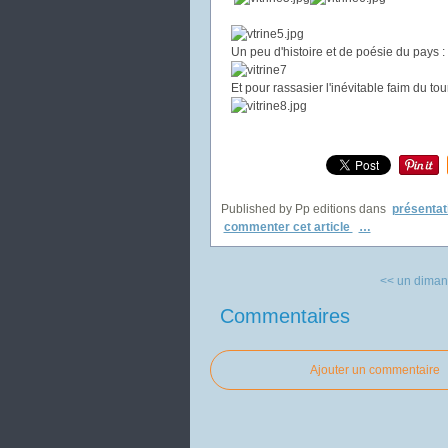
Un peu d'histoire et de poésie du pays :
Et pour rassasier l'inévitable faim du tou
Published by Pp editions
dans
présentat
commenter cet article
…
<< un diman
Commentaires
Ajouter un commentaire