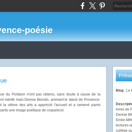
vence-poésie
Prése
que
Blog
: Le
a rue du Portalon n'ont pas obtenu, sans doute à cause de la
aient mérité mais Denise Biondo, animant le stand de Provence-
Descript
t la vitrine des arts a apprécié l'accueil et a ramené parmi
livres de 
ants une image poétique de coquelicot.
Denise B
Emile MIHI
lectures-s
collège ou