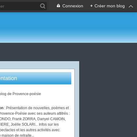
Connexion
+
Créer mon blog
ntation
 blog de Provence-poésie
ion
: Présentation de nouvelles, poèmes et
Provence-Poésie avec ses auteurs attitrés :
IONDO, Frank ZORRA, Danyel CAMOIN,
ERE, Joëlle SOLARI... Infos sur les
pectacles et les autres activités avec
 maison de retraite...