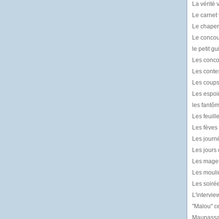
La vérité v
Le carnet 
Le chaper
Le concou
le petit g
Les conco
Les contes
Les coups
Les espoir
les fantô
Les feuil
Les fèves l
Les journé
Les jours 
Les mages
Les mouli
Les soiré
L'intervie
"Malou" ce
Maupassan