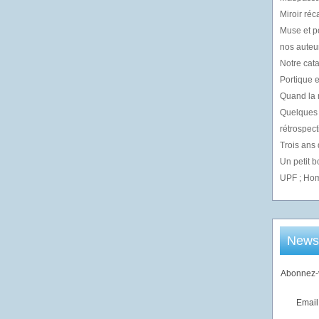
Miroir réc
Muse et p
nos auteur
Notre cata
Portique e
Quand la m
Quelques 
rétrospect
Trois ans
Un petit 
UPF ; Hom
Newsl
Abonnez-v
Email