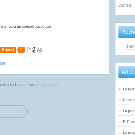
Contact
riste, voici un conseil bucolique :
Rech
Repost
0
ion
Artic
che à La Laupie
Suivez le guide >>
Le recu
Remise 
La poés
Et l'am
La rés