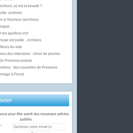
alcitrant, où est la beauté ?
oète: archives
s à l'honneur (archives)
logue...
t les apollons d'or
use est poète... Archives.
fleurs du vide
ives des interviews : miroir de plumes
 de Provence-poésie
bonheur : des nouvelles de Provence
mage à Ferrat
etter
ous pour être averti des nouveaux articles
publiés.