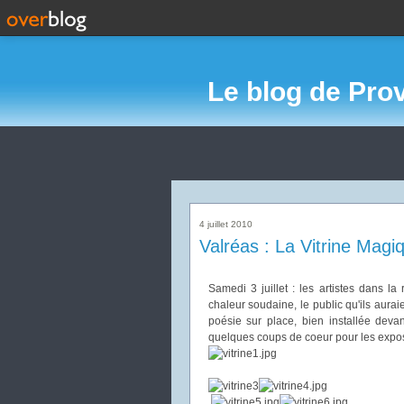
Le blog de Pro
4 juillet 2010
Valréas : La Vitrine Magi
Samedi 3 juillet : les artistes dans l
chaleur soudaine, le public qu'ils aur
poésie sur place, bien installée devan
quelques coups de coeur pour les expos