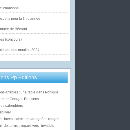
et chansons
cueils pour la fin d'année
émoire de Bécaud
es (concours)
ntes de nos moulins 2024
ons Pp Éditions
ons Affables : une fable dans Portique
ère de Georges Brassens
des calendriers
'olivier
e l'inexplicable : les araignées rouges
 de la lyre : regard vers l'invisible