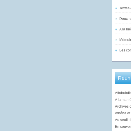
Textes 
Deux re
A la m
Mémoir
Les co
Réuni
Affabulati
A la mani
Archives 
Athéna et l
Au seuil d
En souvenir