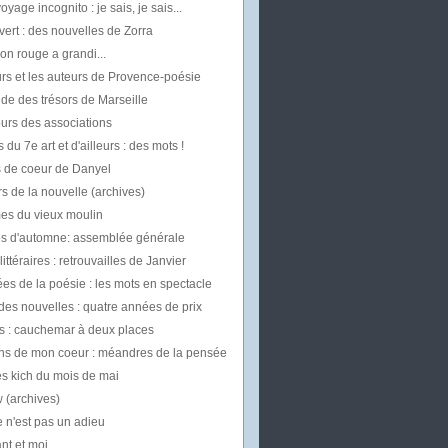
oyage incognito : je sais, je sais...
vert : des nouvelles de Zorra
on rouge a grandi...
rs et les auteurs de Provence-poésie
uide des trésors de Marseille
urs des associations
 du 7e art et d'ailleurs : des mots !
 de coeur de Danyel
s de la nouvelle (archives)
mes du vieux moulin
les d'automne: assemblée générale
ittéraires : retrouvailles de Janvier
es de la poésie : les mots en spectacle
des nouvelles : quatre années de prix
 : cauchemar à deux places
ns de mon coeur : méandres de la pensée
es kich du mois de mai
w (archives)
 n'est pas un adieu
t et moi