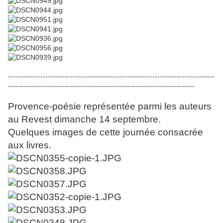
-----------------------------------------------------------------------------------
---------------------------------------------------------------------------
Provence-poésie représentée parmi les auteurs
au Revest dimanche 14 septembre.
Quelques images de cette journée consacrée
aux livres.