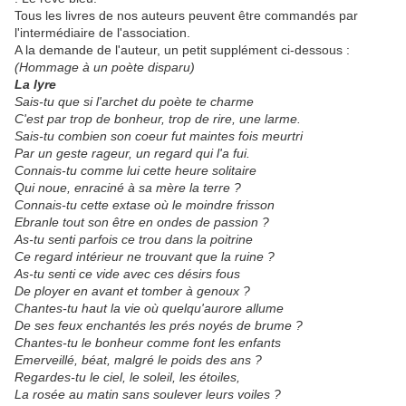
Tous les livres de nos auteurs peuvent être commandés par
l'intermédiaire de l'association.
A la demande de l'auteur, un petit supplément ci-dessous :
(
Hommage à un poète disparu)
La lyre
Sais-tu que si l'archet du poète te charme
C'est par trop de bonheur, trop de rire, une larme.
Sais-tu combien son coeur fut maintes fois meurtri
Par un geste rageur, un regard qui l'a fui.
Connais-tu comme lui cette heure solitaire
Qui noue, enraciné à sa mère la terre ?
Connais-tu cette extase où le moindre frisson
Ebranle tout son être en ondes de passion ?
As-tu senti parfois ce trou dans la poitrine
Ce regard intérieur ne trouvant que la ruine ?
As-tu senti ce vide avec ces désirs fous
De ployer en avant et tomber à genoux ?
Chantes-tu haut la vie où quelqu'aurore allume
De ses feux enchantés les prés noyés de brume ?
Chantes-tu le bonheur comme font les enfants
Emerveillé, béat, malgré le poids des ans ?
Regardes-tu le ciel, le soleil, les étoiles,
La rosée au matin sans soulever leurs voiles ?