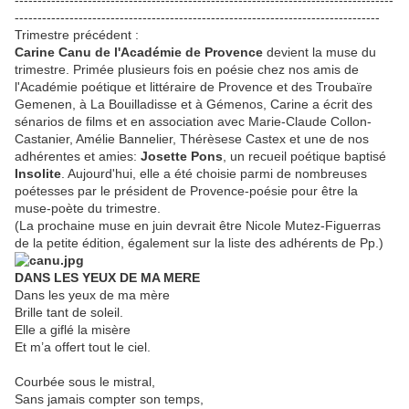
-----------------------------------------------------------------------------------
--------------------------------------------------------------------------------
Trimestre précédent :
Carine Canu de l'Académie de Provence
devient la muse du
trimestre. Primée plusieurs fois en poésie chez nos amis de
l'Académie poétique et littéraire de Provence et des Troubaïre
Gemenen, à La Bouilladisse et à Gémenos, Carine a écrit des
sénarios de films et en association avec Marie-Claude Collon-
Castanier, Amélie Bannelier, Thérèsese Castex et une de nos
adhérentes et amies:
Josette Pons
, un recueil poétique baptisé
Insolite
. Aujourd'hui, elle a été choisie parmi de nombreuses
poétesses par le président de Provence-poésie pour être la
muse-poète du trimestre.
(La prochaine muse en juin devrait être Nicole Mutez-Figuerras
de la petite édition, également sur la liste des adhérents de Pp.)
DANS LES YEUX DE MA MERE
Dans les yeux de ma mère
Brille tant de soleil.
Elle a giflé la misère
Et m’a offert tout le ciel.
Courbée sous le mistral,
Sans jamais compter son temps,