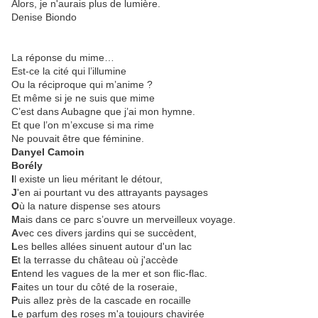
Alors, je n'aurais plus de lumière.
Denise Biondo
La réponse du mime…
Est-ce la cité qui l’illumine
Ou la réciproque qui m’anime ?
Et même si je ne suis que mime
C’est dans Aubagne que j’ai mon hymne.
Et que l’on m’excuse si ma rime
Ne pouvait être que féminine.
Danyel Camoin
Borély
I
l existe un lieu méritant le détour,
J
'en ai pourtant vu des attrayants paysages
O
ù la nature dispense ses atours
M
ais dans ce parc s’ouvre un merveilleux voyage.
A
vec ces divers jardins qui se succèdent,
L
es belles allées sinuent autour d'un lac
E
t la terrasse du château où j'accède
E
ntend les vagues de la mer et son flic-flac.
F
aites un tour du côté de la roseraie,
P
uis allez près de la cascade en rocaille
L
e parfum des roses m'a toujours chavirée