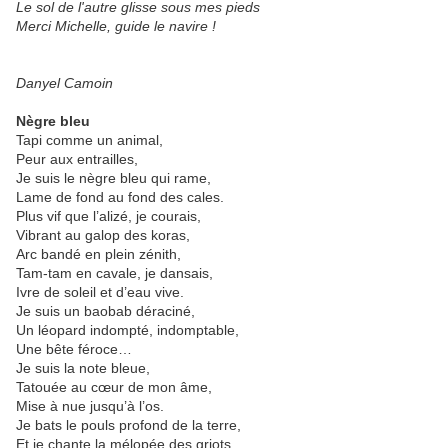
Le sol de l'autre glisse sous mes pieds
Merci Michelle, guide le navire !
Danyel Camoin
Nègre bleu
Tapi comme un animal,
Peur aux entrailles,
Je suis le nègre bleu qui rame,
Lame de fond au fond des cales.
Plus vif que l’alizé, je courais,
Vibrant au galop des koras,
Arc bandé en plein zénith,
Tam-tam en cavale, je dansais,
Ivre de soleil et d’eau vive.
Je suis un baobab déraciné,
Un léopard indompté, indomptable,
Une bête féroce…
Je suis la note bleue,
Tatouée au cœur de mon âme,
Mise à nue jusqu’à l’os.
Je bats le pouls profond de la terre,
Et je chante la mélopée des griots …