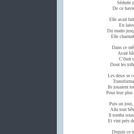
Séduite p
De ce havre
Elle avait fai
En laiss
Du matin jusqu
Elle chantait
Dans ce mê
Avait bât
C'était 
Dont les tril
Les deux se co
Transforma
Ils jouaient t
Pour leur plus 
Puis un jour, 
Alla tout bêt
Il tomba sous
Et vint près d
Depuis ce m