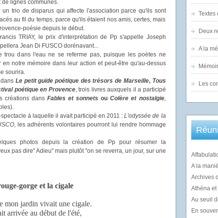
s et de lignes communes.
n trio de disparus qui affecte l'association parce qu'ils sont
Textes 
cés au fil du temps, parce qu'ils étaient nos amis, certes, mais
Provence-poésie depuis le début.
Deux re
ancis TRIAY, le prix d'interprétation de Pp s'appelle Joseph
ppellera Jean Di FUSCO dorénavant...
A la m
le trou dans l'eau ne se referme pas, puisque les poètes ne
r en notre mémoire dans leur action et peut-être qu'au-dessus
Mémoir
e sourira.
s dans
Le petit guide poétique des trésors de Marseille
,
Tous
Les co
tival poétique en Provence
, trois livres auxquels il a participé
es créations dans
Fables et sonnets
ou
Colère et nostalgie
,
bles).
-spectacle à laquelle il avait participé en 2011 :
L'odyssée de la
FUSCO
, les adhérents volontaires pourront lui rendre hommage
Réuni
elques photos depuis la création de Pp pour résumer la
veux pas dire" Adieu" mais plutôt "on se reverra, un jour, sur une
Affabulati
A la mani
Archives 
ouge-gorge et la cigale
Athéna et l
Au seuil d
 mon jardin vivait une cigale.
En souvenir
ait arrivée au début de l'été,