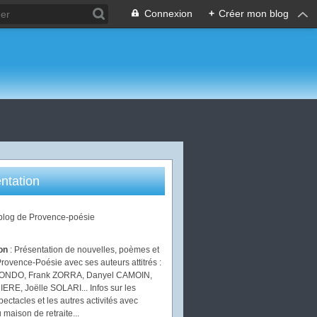
Connexion
+
Créer mon blog
ntation
 blog de Provence-poésie
ion
: Présentation de nouvelles, poèmes et
Provence-Poésie avec ses auteurs attitrés :
IONDO, Frank ZORRA, Danyel CAMOIN,
ERE, Joëlle SOLARI... Infos sur les
pectacles et les autres activités avec
 maison de retraite...