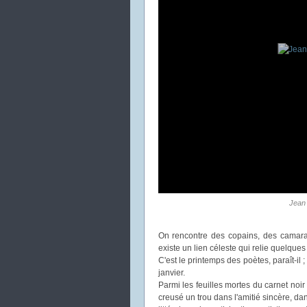
Jean 
On rencontre des copains, des camarad
existe un lien céleste qui relie quelque
C'est le printemps des poètes, paraît-il ;
janvier.
Parmi les feuilles mortes du carnet no
creusé un trou dans l'amitié sincère, dan