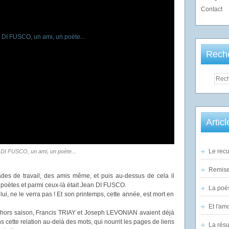
Contact
Rech
Artic
Le recu
DI FUSCO, un ami, un poète...
Remise 
es de travail, des amis même, et puis au-dessus de cela il
s poètes et parmi ceux-là était Jean DI FUSCO.
La poés
 lui, ne le verra pas ! Et son printemps, cette année, est mort en
Et l'am
ir hors saison, Francis TRIAY et Joseph LEVONIAN avaient déjà
s cette relation au-delà des mots, qui nourrit les pages de liens
La rés