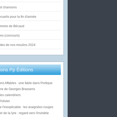
et chansons
cueils pour la fin d'année
émoire de Bécaud
es (concours)
ntes de nos moulins 2024
ons Pp Éditions
ons Affables : une fable dans Portique
ère de Georges Brassens
des calendriers
'olivier
e l'inexplicable : les araignées rouges
 de la lyre : regard vers l'invisible