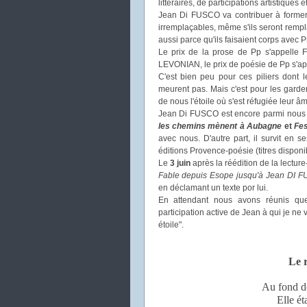
littéraires, de participations artistique
Jean Di FUSCO va contribuer à former u
irremplaçables, même s'ils seront rempla
aussi parce qu'ils faisaient corps avec 
Le prix de la prose de Pp s'appelle Fr
LEVONIAN, le prix de poésie de Pp s'a
C'est bien peu pour ces piliers dont 
meurent pas. Mais c'est pour les garde
de nous l'étoile où s'est réfugiée leur âm
Jean Di FUSCO est encore parmi nou
les chemins mènent à Aubagne
et
Fes
avec nous. D'autre part, il survit en s
éditions Provence-poésie (titres disponi
Le
3 juin
après la réédition de la lecture
Fable depuis Esope jusqu'à Jean DI 
en déclamant un texte por lui.
En attendant nous avons réunis qu
participation active de Jean à qui je ne 
étoile".
Le r
Au fond de
Elle ét