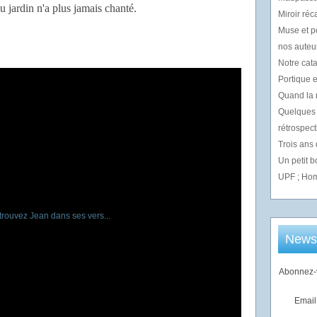
u jardin n'a plus jamais chanté.
Miroir réc
Muse et p
nos auteur
Notre cata
Portique e
Quand la m
Quelques 
rétrospect
Trois ans
Un petit 
UPF ; Hom
Newsl
Abonnez-v
Email