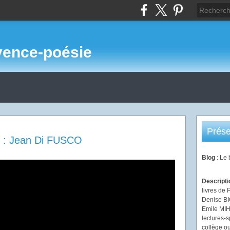
vence-poésie
Prése
s : Jean Di FUSCO
Blog
: Le
Descript
livres de 
Denise B
Emile MIHI
lectures-s
collège ou