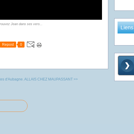
rouvez Jean dans ses vers...
Liens
Repost
0
tes d'Aubagne.
ALLAIS CHEZ MAUPASSANT >>