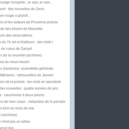
oyage incognito : je sais, je sais...
vert : des nouvelles de Zorra
on rouge a grandi...
rs et les auteurs de Provence-poésie
uide des trésors de Marseille
urs des associations
 du 7e art et d'ailleurs : des mots !
 de coeur de Danyel
s de la nouvelle (archives)
mes du vieux moulin
les d'automne: assemblée générale
ittéraires : retrouvailles de Janvier
es de la poésie : les mots en spectacle
des nouvelles : quatre années de prix
 : cauchemar à deux places
ns de mon coeur : méandres de la pensée
es kich du mois de mai
w (archives)
 n'est pas un adieu
t et moi