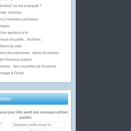
alcitrant, où est la beauté ?
oète: archives
s à l'honneur (archives)
logue...
t les apollons d'or
use est poète... Archives.
fleurs du vide
ives des interviews : miroir de plumes
 de Provence-poésie
bonheur : des nouvelles de Provence
mage à Ferrat
etter
ous pour être averti des nouveaux articles
publiés.