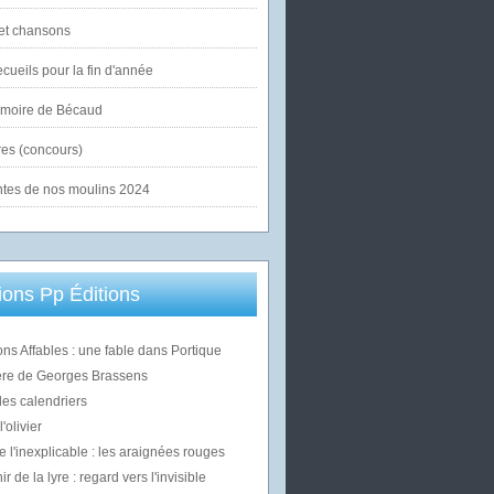
et chansons
cueils pour la fin d'année
émoire de Bécaud
es (concours)
ntes de nos moulins 2024
ons Pp Éditions
ons Affables : une fable dans Portique
ère de Georges Brassens
des calendriers
'olivier
e l'inexplicable : les araignées rouges
 de la lyre : regard vers l'invisible