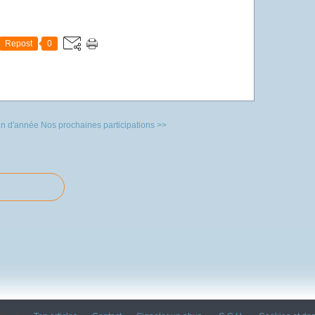
Repost
0
fin d'année
Nos prochaines participations >>