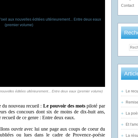
Contact
Rech
Artic
Le recu
x nouvelles éditées ultérieurement... Entre deux eaux (premier volume)
Remise 
e du nouveau recueil :
Le pouvoir des mots
piloté par
s des concours dont six de moins de dix-huit ans,
La poés
r recueil de ce genre : Entre deux eaux.
Et l'am
llons ouvrir avec lui une page aux coups de coeur du
publiées ou lues dans le cadre de Provence-poésie
La rés