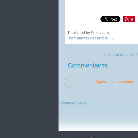
Published by Pp editions
commenter cet article
…
<< Autour de nous : 
Commentaires
Ajouter un commentaire
provence-poesie