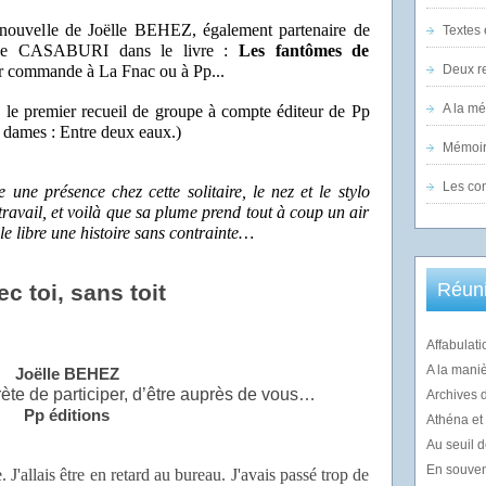
 nouvelle de Joëlle BEHEZ, également partenaire de
Textes 
e CASABURI dans le livre :
Les fantômes de
ur commande à La Fnac ou à Pp...
Deux re
A la m
s le premier recueil de groupe à compte éditeur de Pp
e dames : Entre deux eaux.)
Mémoir
Les co
e une présence chez cette solitaire, le nez et le stylo
travail, et voilà que sa plume prend tout à coup un air
lle libre une histoire sans contrainte…
Réuni
c toi, sans toit
Affabulati
A la mani
Joëlle BEHEZ
ète de participer, d’être auprès de vous…
Archives 
Pp éditions
Athéna et l
Au seuil d
En souvenir
'allais être en retard au bureau. J'avais passé trop de