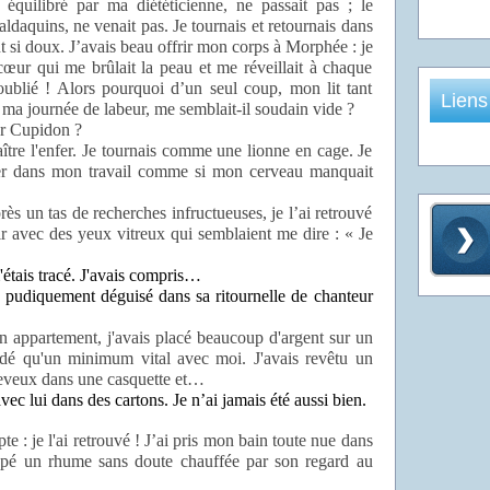
équilibré par ma diététicienne, ne passait pas ; le
ldaquins, ne venait pas. Je tournais et retournais dans
 si doux. J’avais beau offrir mon corps à Morphée : je
cœur qui me brûlait la peau et me réveillait à chaque
s oublié ! Alors pourquoi d’un seul coup, mon lit tant
Liens
s ma journée de labeur, me semblait-il soudain vide ?
ar Cupidon ?
ître l'enfer. Je tournais comme une lionne en cage. Je
er dans mon travail comme si mon cerveau manquait
rès un tas de recherches infructueuses, je l’ai retrouvé
ir avec des yeux vitreux qui semblaient me dire : « Je
m'étais tracé. J'avais compris…
 » pudiquement déguisé dans sa ritournelle de chanteur
 appartement, j'avais placé beaucoup d'argent sur un
rdé qu'un minimum vital avec moi. J'avais revêtu un
cheveux dans une casquette et…
 avec lui dans des cartons. Je n’ai jamais été aussi bien.
 : je l'ai retrouvé ! J’ai pris mon bain toute nue dans
rapé un rhume sans doute chauffée par son regard au