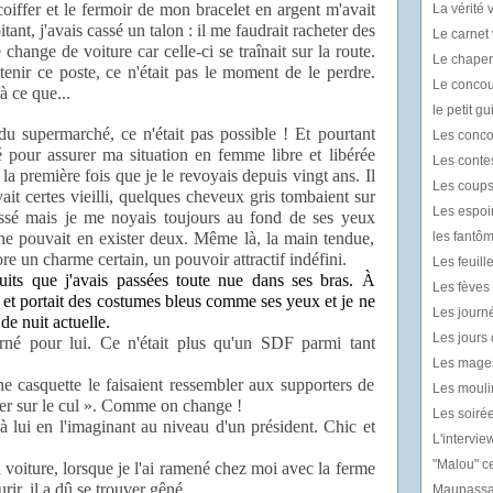
iffer et le fermoir de mon bracelet en argent m'avait
La vérité v
tant, j'avais cassé un talon : il me faudrait racheter des
Le carnet 
e change de voiture car celle-ci se traînait sur la route.
Le chaper
tenir ce poste, ce n'était pas le moment de le perdre.
Le concou
à ce que...
le petit g
u supermarché, ce n'était pas possible ! Et pourtant
Les conco
tté pour assurer ma situation en femme libre et libérée
Les contes
la première fois que je le revoyais depuis vingt ans. Il
Les coups
ait certes vieilli, quelques cheveux gris tombaient sur
Les espoir
oussé mais je me noyais toujours au fond de ses yeux
ne pouvait en exister deux. Même là, la main tendue,
les fantô
ore un charme certain, un pouvoir attractif indéfini.
Les feuil
uits que j'avais passées toute nue dans ses bras. À
Les fèves l
se et portait des costumes bleus comme ses yeux et je ne
Les journé
e nuit actuelle.
Les jours 
né pour lui. Ce n'était plus qu'un SDF parmi tant
Les mages
 casquette le faisaient ressembler aux supporters de
Les mouli
er sur le cul ». Comme on change !
Les soiré
à lui en l'imaginant au niveau d'un président. Chic et
L'intervie
"Malou" ce
 voiture, lorsque je l'ai ramené chez moi avec la ferme
rir, il a dû se trouver gêné.
Maupassan