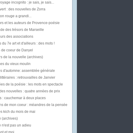
oyage incognito : je sais, je sais...
vert : des nouvelles de Zorra
on rouge a grandi...
rs et les auteurs de Provence-poésie
uide des trésors de Marseille
urs des associations
 du 7e art et d'ailleurs : des mots !
 de coeur de Danyel
s de la nouvelle (archives)
mes du vieux moulin
les d'automne: assemblée générale
ittéraires : retrouvailles de Janvier
es de la poésie : les mots en spectacle
des nouvelles : quatre années de prix
 : cauchemar à deux places
ns de mon coeur : méandres de la pensée
es kich du mois de mai
w (archives)
 n'est pas un adieu
t et moi