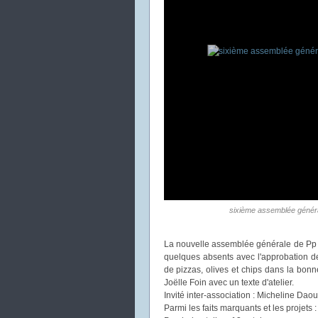
sixième assemblée génér
La nouvelle assemblée générale de Pp s
quelques absents avec l'approbation de
de pizzas, olives et chips dans la bon
Joëlle Foin avec un texte d'atelier.
Invité inter-association : Micheline Daou
Parmi les faits marquants et les projets :