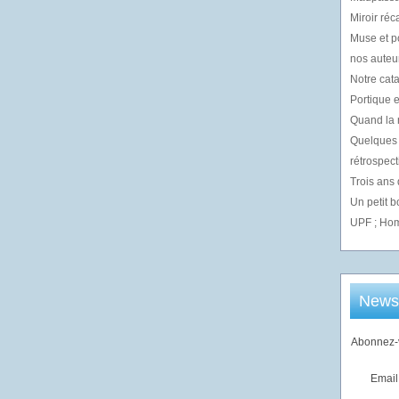
Miroir réc
Muse et p
nos auteur
Notre cata
Portique e
Quand la m
Quelques 
rétrospect
Trois ans
Un petit 
UPF ; Hom
Newsl
Abonnez-v
Email