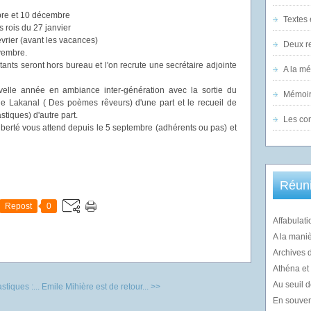
obre et 10 décembre
Textes 
 rois du 27 janvier
évrier (avant les vacances)
Deux re
ovembre.
tants seront hors bureau et l'on recrute une secrétaire adjointe
A la m
elle année en ambiance inter-génération avec la sortie du
Mémoir
ge Lakanal ( Des poèmes rêveurs) d'une part et le recueil de
tiques) d'autre part.
Les co
iberté vous attend depuis le 5 septembre (adhérents ou pas) et
Réuni
Repost
0
Affabulati
A la mani
Archives 
Athéna et l
Au seuil d
tiques :...
Emile Mihière est de retour... >>
En souvenir