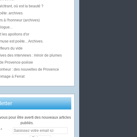
alcitrant, où est la beauté ?
oète: archives
s à l'honneur (archives)
logue...
t les apollons d'or
use est poète... Archives.
fleurs du vide
ives des interviews : miroir de plumes
 de Provence-poésie
bonheur : des nouvelles de Provence
mage à Ferrat
etter
ous pour être averti des nouveaux articles
publiés.