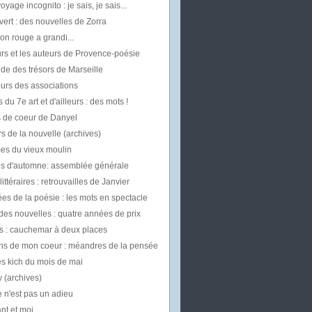
oyage incognito : je sais, je sais...
vert : des nouvelles de Zorra
on rouge a grandi...
rs et les auteurs de Provence-poésie
uide des trésors de Marseille
urs des associations
 du 7e art et d'ailleurs : des mots !
 de coeur de Danyel
s de la nouvelle (archives)
mes du vieux moulin
les d'automne: assemblée générale
ittéraires : retrouvailles de Janvier
es de la poésie : les mots en spectacle
des nouvelles : quatre années de prix
 : cauchemar à deux places
ns de mon coeur : méandres de la pensée
es kich du mois de mai
w (archives)
 n'est pas un adieu
t et moi