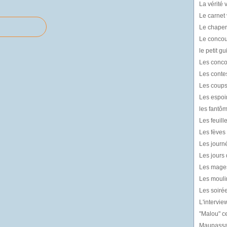
La vérité v
Le carnet 
Le chaper
Le concou
le petit g
Les conco
Les contes
Les coups
Les espoir
les fantô
Les feuil
Les fèves l
Les journé
Les jours 
Les mages
Les mouli
Les soiré
L'intervie
"Malou" ce
Maupassan