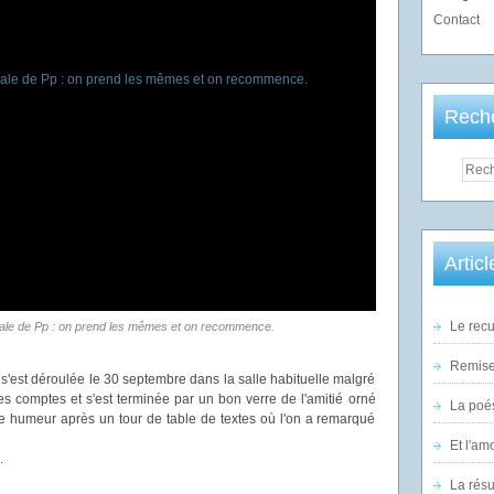
Contact
Rech
Artic
Le recu
ale de Pp : on prend les mêmes et on recommence.
Remise 
'est déroulée le 30 septembre dans la salle habituelle malgré
s comptes et s'est terminée par un bon verre de l'amitié orné
La poés
ne humeur après un tour de table de textes où l'on a remarqué
Et l'am
.
La rés