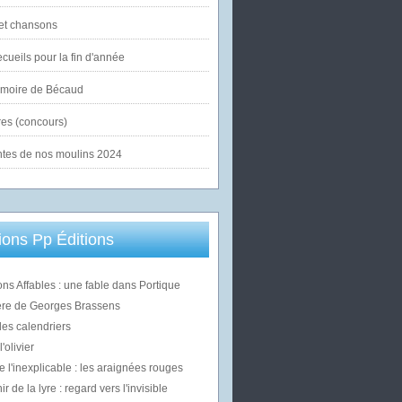
et chansons
cueils pour la fin d'année
émoire de Bécaud
es (concours)
ntes de nos moulins 2024
ons Pp Éditions
ons Affables : une fable dans Portique
ère de Georges Brassens
des calendriers
'olivier
e l'inexplicable : les araignées rouges
 de la lyre : regard vers l'invisible