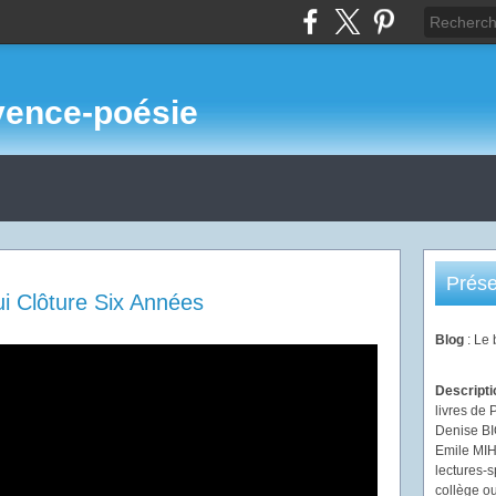
vence-poésie
Prése
i Clôture Six Années
Blog
: Le
Descript
livres de 
Denise B
Emile MIHI
lectures-s
collège ou