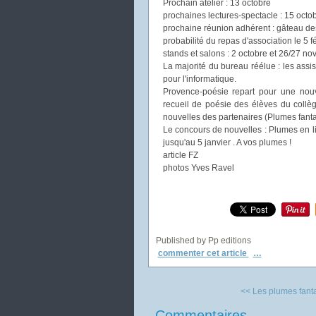
Prochain atelier : 13 octobre
prochaines lectures-spectacle : 15 oct
prochaine réunion adhérent : gâteau des
probabilité du repas d'association le 5 f
stands et salons : 2 octobre et 26/27 n
La majorité du bureau réélue : les assis
pour l'informatique.
Provence-poésie repart pour une nouv
recueil de poésie des élèves du collè
nouvelles des partenaires (Plumes fantas
Le concours de nouvelles : Plumes en l
jusqu'au 5 janvier . A vos plumes !
article FZ
photos Yves Ravel
Published by Pp editions
commenter cet article
…
<< Les plumes fantas
Commentaires