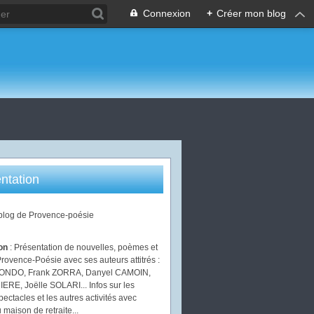
Connexion
+
Créer mon blog
ntation
 blog de Provence-poésie
ion
: Présentation de nouvelles, poèmes et
Provence-Poésie avec ses auteurs attitrés :
IONDO, Frank ZORRA, Danyel CAMOIN,
ERE, Joëlle SOLARI... Infos sur les
pectacles et les autres activités avec
 maison de retraite...