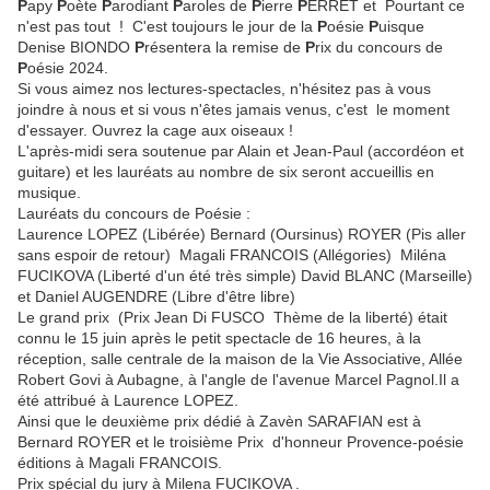
P
apy
P
oète
P
arodiant
P
aroles de
P
ierre
P
ERRET et Pourtant ce
n'est pas tout ! C'est toujours le jour de la
P
oésie
P
uisque
Denise BIONDO
P
résentera la remise de
P
rix du concours de
P
oésie 2024.
Si vous aimez nos lectures-spectacles, n'hésitez pas à vous
joindre à nous et si vous n'êtes jamais venus, c'est le moment
d'essayer. Ouvrez la cage aux oiseaux !
L'après-midi sera soutenue par Alain et Jean-Paul (accordéon et
guitare) et les lauréats au nombre de six seront accueillis en
musique.
Lauréats du concours de Poésie :
Laurence LOPEZ (Libérée) Bernard (Oursinus) ROYER (Pis aller
sans espoir de retour) Magali FRANCOIS (Allégories) Miléna
FUCIKOVA (Liberté d'un été très simple) David BLANC (Marseille)
et Daniel AUGENDRE (Libre d'être libre)
Le grand prix (Prix Jean Di FUSCO Thème de la liberté) était
connu le 15 juin après le petit spectacle de 16 heures, à la
réception, salle centrale de la maison de la Vie Associative, Allée
Robert Govi à Aubagne, à l'angle de l'avenue Marcel Pagnol.Il a
été attribué à Laurence LOPEZ.
Ainsi que le deuxième prix dédié à Zavèn SARAFIAN est à
Bernard ROYER et le troisième Prix d'honneur Provence-poésie
éditions à Magali FRANCOIS.
Prix spécial du jury à Milena FUCIKOVA .