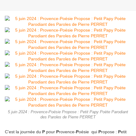
5 juin 2024 : Provence-Poésie Propose : Petit Papy Poète Parodiant
des Paroles de Pierre PERRET
C'est la journée du
P
pour
P
rovence-
P
oésie qui
P
ropose :
P
etit