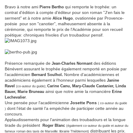
Bravo à notre ami
qui remporte le trophée: un
Pierre Bertho
contrat d'édition à compte d'éditeur pour son roman "J'en fais le
serment" et à notre amie
ovationnée par Provence-
Alice Hugo
,
poésie pour son "canotier", malheusement absente à la
cérémonie, qui remporte le prix de l'Académie pour son recueil
poétique: chroniques frivoles d'un troubadour pensif.
Présence remarquée de
des éditions
Jean-Charles Normant
Bénévent assurant le trophée également remporté en poésie par
l'académicien
.
Nombre d'académiciennes et
Bernard Soulhol
académiciens également à l'honneur parmi lesquelles
Janine
Ravel
Carine Canu, Mary-Claude Castanier, Linda
(co-auteur du guide);
ainsi que notre amie la romancière
Bauer, Marie Bruneau
Erine
Lechevalier
.
Une pensée pour l'académicienne
Josette Pons
( co-auteur du guide
dont l'état de santé l'a empéchée de participer cette année au
)
concours.
Applaudissements pour l'animation des troubadours et la longue
tirade du président
Roger Blanc
(également co-auteur du guide et auteur du
distribuant les prix.
fameux roman des taxis de Marseille: librairie Thiéblemont)