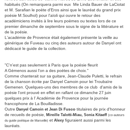
habitués (On remarquera parmi eux Me Linda Bauer de LaCiotat
et M. Sarafian le poète d'Eros ainsi que le lauréat du grand prix
poésie M.Soulhol) pour l'aïoli qui ouvre le retour des
académiciens invités à lire leurs poèmes ou textes lors de ce
premier dimanche de septembre sous le signe de la littérature et
de la poésie.
L'académie de Provence était également présente la veille au
générique de Fuveau ou cinq des auteurs autour de Danyel ont
dédicacé le guide de la collection.
"C'n'est pas seulement à Paris que la poésie fleurit
A Gémenos aussi l'on a des poètes de choix."
Comme chanterait sur sa guitare, Jean-Claude Puletti, le refrain
de la chanson écrite par Danyel Camoin pour lei Troubaïre
Gemenen. Quelques-uns des membres de ce club d'amis de la
poésie l'ont prouvé en effet en raflant ce dimanche 27 juin
quelques prix à l' Académie de Provence pour la journée
francophone de La Bouilladisse.
Outre
sco
titulaires de prix d'honneur
Danyel Camoin et Jean Di Fu
de recueils de poésie,
Mireille Talotti-Miau,
Sonia
Kitaeff
(co-auteurs
et
figuraient aussi parmi les
Alexy
du guide poétique de Marseille)
lauréats.