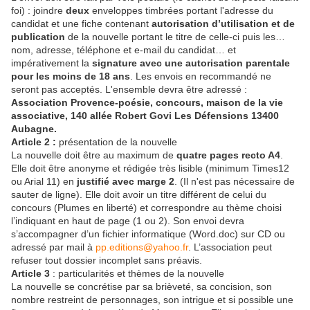
foi) : joindre
deux
enveloppes timbrées portant l'adresse du
candidat et une fiche contenant
autorisation d’utilisation et de
publication
de la nouvelle portant le titre de celle-ci puis les…
nom, adresse, téléphone et e-mail du candidat… et
impérativement la
signature avec une autorisation parentale
pour les moins de 18 ans
. Les envois en recommandé ne
seront pas acceptés. L'ensemble devra être adressé :
Association Provence-poésie, concours, maison de la vie
associative, 140 allée Robert Govi Les Défensions 13400
Aubagne.
Article 2 :
présentation de la nouvelle
La nouvelle doit être au maximum de
quatre pages
recto A4
.
Elle doit être anonyme et rédigée très lisible (minimum Times12
ou Arial 11) en
justifié avec marge 2
. (Il n'est pas nécessaire de
sauter de ligne). Elle doit avoir un titre différent de celui du
concours (Plumes en liberté) et correspondre au thème choisi
l’indiquant en haut de page (1 ou 2). Son envoi devra
s’accompagner d’un fichier informatique (Word.doc) sur CD ou
adressé par mail à
pp.editions@yahoo.fr
. L’association peut
refuser tout dossier incomplet sans préavis.
Article 3
: particularités et thèmes de la nouvelle
La nouvelle se concrétise par sa brièveté, sa concision, son
nombre restreint de personnages, son intrigue et si possible une