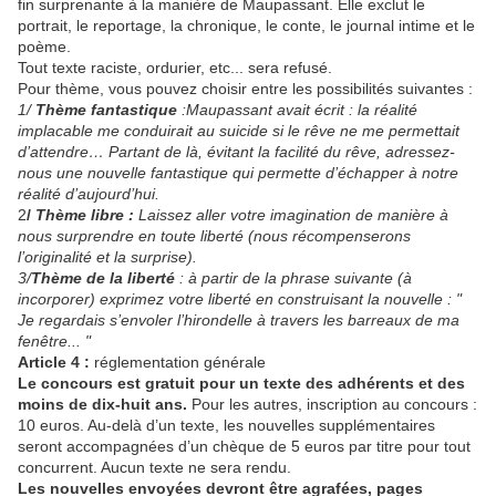
fin surprenante à la manière de Maupassant. Elle exclut le
portrait, le reportage, la chronique, le conte, le journal intime et le
poème.
Tout texte raciste, ordurier, etc... sera refusé.
Pour thème, vous pouvez choisir entre les possibilités suivantes :
1/
Thème fantastique
:Maupassant avait écrit : la réalité
implacable me conduirait au suicide si le rêve ne me permettait
d’attendre… Partant de là, évitant la facilité du rêve, adressez-
nous une nouvelle fantastique qui permette d’échapper à notre
réalité d’aujourd’hui.
2
/
Thème libre :
Laissez aller votre imagination de manière à
nous surprendre en toute liberté (nous récompenserons
l’originalité et la surprise).
3/
Thème de la liberté
: à partir de la phrase suivante (à
incorporer) exprimez votre liberté en construisant la nouvelle : "
Je regardais s’envoler l’hirondelle à travers les barreaux de ma
fenêtre... "
Article 4 :
réglementation générale
Le concours est gratuit pour un texte des adhérents et des
moins de dix-huit ans.
Pour les autres, inscription au concours :
10 euros. Au-delà d’un texte, les nouvelles supplémentaires
seront accompagnées d’un chèque de 5 euros par titre pour tout
concurrent. Aucun texte ne sera rendu.
Les nouvelles envoyées devront être agrafées, pages