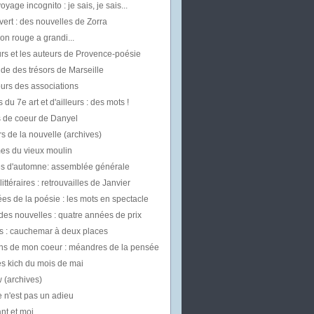
oyage incognito : je sais, je sais...
vert : des nouvelles de Zorra
on rouge a grandi...
rs et les auteurs de Provence-poésie
uide des trésors de Marseille
urs des associations
 du 7e art et d'ailleurs : des mots !
 de coeur de Danyel
s de la nouvelle (archives)
mes du vieux moulin
les d'automne: assemblée générale
ittéraires : retrouvailles de Janvier
es de la poésie : les mots en spectacle
des nouvelles : quatre années de prix
 : cauchemar à deux places
ns de mon coeur : méandres de la pensée
es kich du mois de mai
w (archives)
 n'est pas un adieu
t et moi