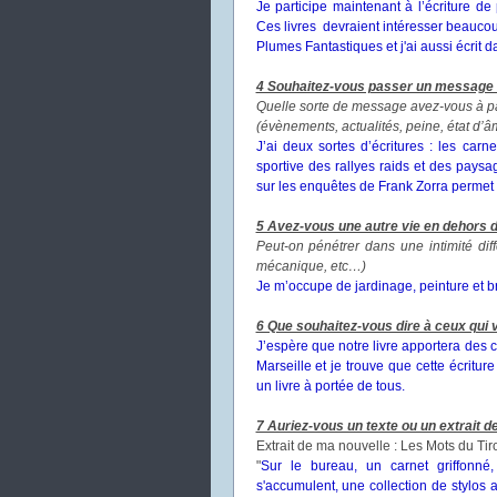
Je participe maintenant à l’écriture de
Ces livres devraient intéresser beauco
Plumes Fantastiques et j'ai aussi écrit da
4 Souhaitez-vous passer un message 
Quelle sorte de message avez-vous à pa
(évènements, actualités, peine, état d’
J’ai deux sortes d’écritures : les carn
sportive des rallyes raids et des pays
sur les enquêtes de Frank Zorra permet u
5 Avez-vous une autre vie en dehors de
Peut-on pénétrer dans une intimité dif
mécanique, etc…)
Je m’occupe de jardinage, peinture et b
6 Que souhaitez-vous dire à ceux qui v
J’espère que notre livre apportera de
Marseille et je trouve que cette écritur
un livre à portée de tous.
7 Auriez-vous un texte ou un extrait de 
Extrait de ma nouvelle : Les Mots du Tir
"
Sur le bureau, un carnet griffonné,
s'accumulent, une collection de stylos a