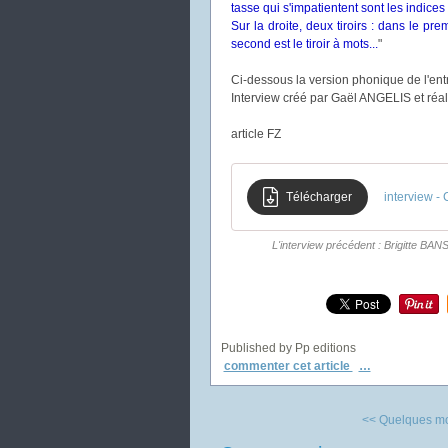
tasse qui s'impatientent sont les indices 
Sur la droite, deux tiroirs : dans le pr
second est le tiroir à mots...
"
Ci-dessous la version phonique de l'entr
Interview créé
par Gaël ANGELIS et réal
article FZ
Télécharger
interview -
L'interview précédent : Brigitte B
Published by Pp editions
commenter cet article
…
<< Quelques mot