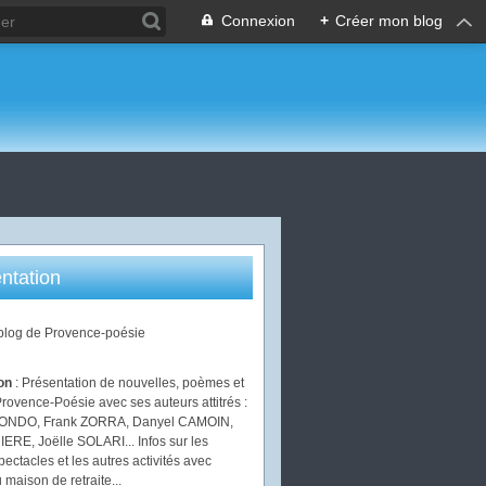
Connexion
+
Créer mon blog
ntation
 blog de Provence-poésie
ion
: Présentation de nouvelles, poèmes et
Provence-Poésie avec ses auteurs attitrés :
IONDO, Frank ZORRA, Danyel CAMOIN,
ERE, Joëlle SOLARI... Infos sur les
pectacles et les autres activités avec
 maison de retraite...