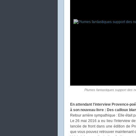
Plumes fantastiques support des no
En attendant l'interview Provence-poé
à son nouveau livre : Des cailloux bl
Retour arrière sympathique : Elle était p
Le 26 mai 2016 a eu lieu l'interview 
lancée de front dans une édition de Pr
que vous pouvez retrouver maintenant 