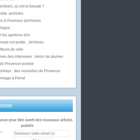
alcitrant, où est la beauté ?
oète: archives
s à l'honneur (archives)
logue...
t les apollons d'or
use est poète... Archives.
fleurs du vide
ives des interviews : miroir de plumes
 de Provence-poésie
bonheur : des nouvelles de Provence
mage à Ferrat
etter
ous pour être averti des nouveaux articles
publiés.