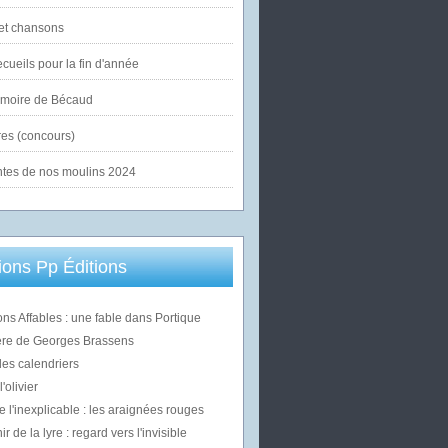
et chansons
cueils pour la fin d'année
émoire de Bécaud
es (concours)
ntes de nos moulins 2024
ons Pp Éditions
ons Affables : une fable dans Portique
ère de Georges Brassens
des calendriers
'olivier
e l'inexplicable : les araignées rouges
 de la lyre : regard vers l'invisible