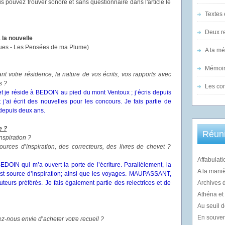
ous pouvez trouver sonore et sans questionnaire dans l'article le
Textes 
Deux re
la nouvelle
es Pensées de ma Plume)
A la m
Mémoir
t votre résidence, la nature de vos écrits, vos rapports avec
s ?
Les co
 je réside à BEDOIN au pied du mont Ventoux ; j’écris depuis
’ai écrit des nouvelles pour les concours. Je fais partie de
 depuis deux ans.
e ?
Réuni
nspiration ?
urces d’inspiration, des correcteurs, des livres de chevet ?
Affabulati
e BEDOIN qui m’a ouvert la porte de l’écriture. Parallélement, la
A la mani
est source d’inspiration; ainsi que les voyages. MAUPASSANT,
rs préférés. Je fais également partie des relectrices et de
Archives 
Athéna et l
Au seuil d
En souvenir
z-nous envie d’acheter votre recueil ?