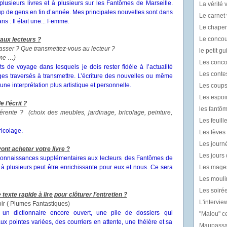
 plusieurs livres et à plusieurs sur les Fantômes de Marseille.
La vérité v
up de gens en fin d’année. Mes principales nouvelles sont dans
Le carnet 
ns : Il était une... Femme.
Le chaper
Le concou
aux lecteurs ?
sser ? Que transmettez-vous au lecteur ?
le petit g
âme …)
Les conco
ets de voyage dans lesquels je dois rester fidèle à l’actualité
Les contes
ages traversés à transmettre. L’écriture des nouvelles ou même
ne interprétation plus artistique et personnelle.
Les coups
Les espoir
 l’écrit ?
les fantô
férente ? (choix des meubles, jardinage, bricolage, peinture,
Les feuil
ricolage.
Les fèves l
Les journé
ont acheter votre livre
?
Les jours 
s connaissances supplémentaires aux lecteurs des Fantômes de
e à plusieurs peut être enrichissante pour eux et nous. Ce sera
Les mages
Les mouli
Les soiré
texte rapide à lire pour clôturer l’entretien ?
L'intervie
oir ( Plumes Fantastiques)
 un dictionnaire encore ouvert, une pile de dossiers qui
"Malou" ce
ux pointes variées, des courriers en attente, une théière et sa
Maupassan