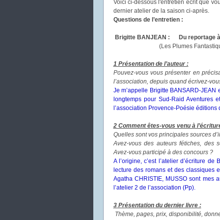
Voici ci-dessous l'entretien écrit que v
dernier atelier de la saison ci-après.
Questions de l’entretien :
Brigitte BANJEAN :
Du reportage à 
(Les Plumes Fantastiques - L
1 Présentation de l’auteur :
Pouvez-vous vous présenter en précisan
l’association, depuis quand écrivez-vou
Je m’appelle Brigitte BANSARD-JEAN et
longtemps pour Sud-Raid Aventures et j
l’association Provence-Poésie éditions
2 Comment êtes-vous venu à l’écritur
Quelles sont vos principales sources d’i
Avez-vous des auteurs fétiches, des so
Avez-vous participé à des concours ?
A l’origine, c’est l’atelier d’écriture d
lecture des romans et des classiques 
Agatha CHRISTIE, MUSSO sont mes auteu
l’atelier 2 de l’association (Pp).
3 Présentation du dernier livre :
Thème, pages, prix, disponibilité, donne