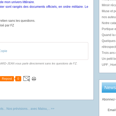
de mon univers littéraire.
Miroir réc
emier sont rangés des documents officiels, en ordre militaire. Le
Muse et p
nos auteur
etien sans les questions.
Notre cata
isé par FZ
Portique e
Quand la m
Quelques 
rétrospect
 Copie
Trois ans
Un petit 
ANSARD-JEAN vous parle directement sans les questions de FZ.
UPF ; Hom
Repost
0
Newsl
Abonnez-v
s...
Nos prévisions... avec Malou,... >>
Email