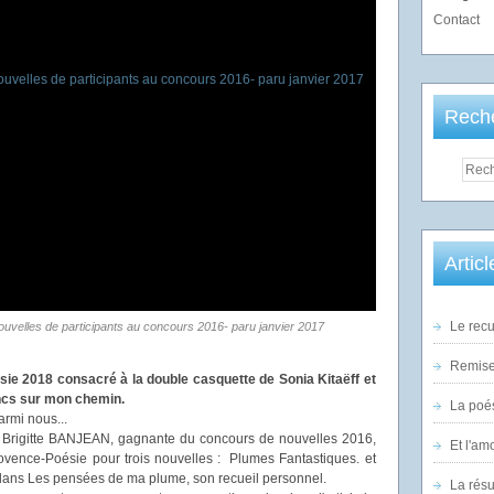
Contact
Rech
Artic
Le recu
uvelles de participants au concours 2016- paru janvier 2017
Remise 
sie 2018 consacré à la double casquette de Sonia Kitaëff et
ancs sur mon chemin.
La poés
armi nous...
de Brigitte BANJEAN, gagnante du concours de nouvelles 2016,
Et l'am
ovence-Poésie pour trois nouvelles : Plumes Fantastiques. et
dans Les pensées de ma plume, son recueil personnel.
La rés