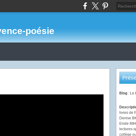
vence-poésie
Prése
Blog
: Le
Descript
livres de 
Denise B
Emile MIHI
lectures-s
collège ou