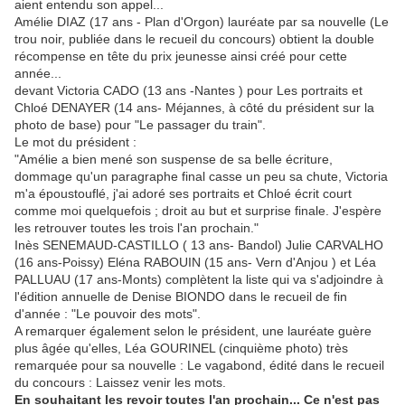
aient entendu son appel...
Amélie DIAZ (17 ans - Plan d'Orgon) lauréate par sa nouvelle (Le
trou noir, publiée dans le recueil du concours) obtient la double
récompense en tête du prix jeunesse ainsi créé pour cette
année...
devant Victoria CADO (13 ans -Nantes ) pour Les portraits et
Chloé DENAYER (14 ans- Méjannes, à côté du président sur la
photo de base) pour "Le passager du train".
Le mot du président :
"Amélie a bien mené son suspense de sa belle écriture,
dommage qu'un paragraphe final casse un peu sa chute, Victoria
m'a époustouflé, j'ai adoré ses portraits et Chloé écrit court
comme moi quelquefois ; droit au but et surprise finale. J'espère
les retrouver toutes les trois l'an prochain."
Inès SENEMAUD-CASTILLO ( 13 ans- Bandol) Julie CARVALHO
(16 ans-Poissy) Eléna RABOUIN (15 ans- Vern d'Anjou ) et Léa
PALLUAU (17 ans-Monts) complètent la liste qui va s'adjoindre à
l'édition annuelle de Denise BIONDO dans le recueil de fin
d'année : "Le pouvoir des mots".
A remarquer également selon le président, une lauréate guère
plus âgée qu'elles, Léa GOURINEL (cinquième photo) très
remarquée pour sa nouvelle : Le vagabond, édité dans le recueil
du concours : Laissez venir les mots.
En souhaitant les revoir toutes l'an prochain... Ce n'est pas