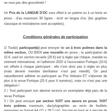
ne veut pas dire grossièreté !
Un
Prix de la LANGUE D’OC
sera offert à un poème ou à un texte en
prose - d’au maximum 30 lignes - écrit en langue d’oc (les graphies
classique et mistralienne sont acceptées).
Conditions générales de participation
1/ Tout(e)
participant(e)
peut envoyer
de
un à
trois poèmes dans la
même section
,
OU BIEN
une nouvelle
en prose ; la participation de
15 €, sauf en section recueils (20 €) est à régler par chèque, mandat ou
virement international, et l’adhésion 2020 à l’association Portique (10 €)
est offerte à chaque participant : elle n’est donc pas à régler en plus
(mais devenir membre bienfaiteur n’est pas interdit). On peut
naturellement adhérer en participant au Prix littéraire ET s'abonner de
plus à la revue Portique (25 € pour 4 numéros), mais ce n’est pas une
obligation !
2 / Tout participant non abonné recevra un exemplaire déjà paru de la
revue Portique.
3 / On peut envoyer
par section
SOIT
une œuvre en prose
,
SOIT
trois
poèmes
maximum, dactylographiés au recto de feuillets
anonymes
au format A4 (21 x
29,7 cm
). Inscrire en haut et à gauche de