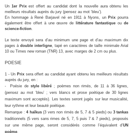
Un
1er
Prix
est
offert au candidat dont la nouvelle aura obtenu les
meilleurs résultats auprès du jury (pensez au mot ‘bleu’).
En hommage à René Barjavel né en 1911 à Nyons, un
Prix
pourra
également être offert à une œuvre de
littérature fantastique
ou
de
science-fiction
.
Le texte envoyé sera d’au minimum une page et d’au maximum dix
pages à
double interligne
, tapé en caractères de taille minimale Arial
10 ou Times new roman (TNR) 13, avec marges de 2 cm ou plus.
POESIE
1 - Un
Prix
sera
offert au candidat ayant obtenu les meilleurs résultats
auprès du jury, en :
- Poésie de
style libéré
; poèmes non rimés, de 11 à 36 lignes,
(pensez au mot ‘bleu’ ; vers blancs et prose poétique de 30 lignes
maximum sont acceptés). Les textes seront jugés sur leur musicalité,
leur rythme et leur beauté poétique.
Remarque :
4 haïkus
(3 vers non rimés de 5, 7 & 5 pieds) ou
3 tankas
traditionnels (5 vers sans rimes de 5, 7, 5 puis 7 & 7 pieds), proposés
sur une même page, seront considérés comme l’équivalent d’
UN
poème
.