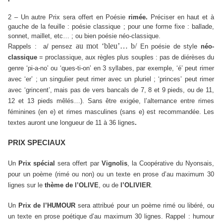
2 – Un autre Prix sera offert en Poésie
rimée.
Préciser en haut et à
gauche de la feuille : poésie classique ; pour une forme fixe : ballade,
sonnet, maillet, etc… ; ou bien poésie néo-classique.
au mot ‘bleu’… b/
En poésie de style
néo-
Rappels : a/ pensez
classique
= proclassique, aux règles plus souples : pas de diérèses du
genre ‘pi-a-no’ ou ‘ques-ti-on’ en 3 syllabes, par exemple, ‘é’ peut rimer
avec ‘er’ ; un singulier peut rimer avec un pluriel ; ‘princes’ peut rimer
avec ‘grincent’, mais pas de vers bancals de 7, 8 et 9 pieds, ou de 11,
12 et 13 pieds mêlés…). Sans être exigée, l’alternance entre rimes
féminines (en e) et rimes masculines (sans e) est recommandée. Les
textes auront une longueur de 11 à 36 lignes
.
PRIX SPECIAUX
Un
Prix spécial
sera offert par
Vignolis
, la Coopérative du Nyonsais,
pour un poème (rimé ou non) ou un texte en prose d’au maximum 30
lignes sur le
thème de
l’OLIVE
, ou de
l’OLIVIER
.
Un
Prix de l’HUMOUR
sera attribué pour un poème rimé ou libéré, ou
un texte en prose poétique d’au maximum 30 lignes. Rappel : humour