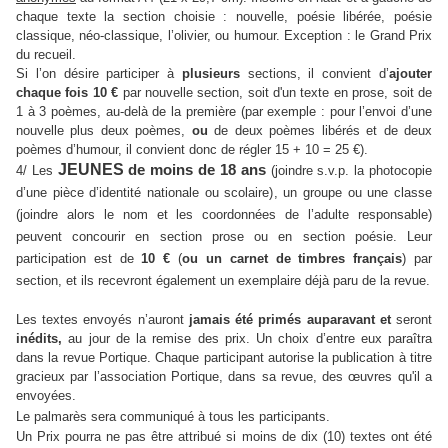
chaque texte la section choisie : nouvelle, poésie libérée, poésie
classique, néo-classique, l’olivier, ou humour. Exception : le Grand Prix
du recueil.
Si l’on désire participer à
plusieurs
sections, il convient d’
ajouter
chaque fois 10 €
par nouvelle section, soit d'un texte en prose, soit de
1 à 3 poèmes, au-delà de la première (par exemple : pour l’envoi d’une
nouvelle plus deux poèmes,
ou
de deux poèmes libérés et de deux
poèmes d’humour, il convient donc de régler 15 + 10 = 25 €).
JEUNES
de moins de 18 ans
4/ Les
(joindre s.v.p. la photocopie
d’une pièce d’identité nationale ou scolaire), un groupe ou une classe
(joindre alors le nom et les coordonnées de l’adulte responsable)
peuvent concourir en section prose ou en section poésie. Leur
participation est de
10 €
(
ou un carnet de timbres français
) par
section, et ils recevront également un exemplaire déjà paru de la revue.
Les textes envoyés n’auront
jamais été primés auparavant et
seront
inédits,
au jour de la remise des prix. Un choix d’entre eux paraîtra
dans la revue Portique. Chaque participant autorise la publication à titre
gracieux par l’association Portique, dans sa revue, des œuvres qu'il a
envoyées.
Le palmarès sera communiqué à tous les participants.
Un Prix pourra ne pas être attribué si moins de dix (10) textes ont été