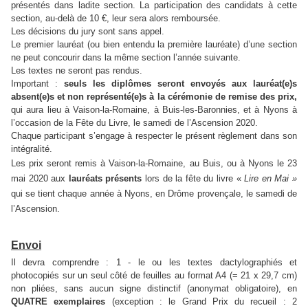
présentés dans ladite section. La participation des candidats à cette
section, au-delà de 10 €, leur sera alors remboursée.
Les décisions du jury sont sans appel.
Le premier lauréat (ou bien entendu la première lauréate) d’une section
ne peut concourir dans la même section l’année suivante.
Les textes ne seront pas rendus.
Important :
seuls les diplômes seront envoyés aux lauréat(e)s
absent(e)s et non représenté(e)s à la cérémonie de remise des prix,
qui aura lieu à Vaison-la-Romaine, à Buis-les-Baronnies, et à Nyons à
l’occasion de la Fête du Livre, le samedi de l’Ascension 2020.
Chaque participant s’engage à respecter le présent règlement dans son
intégralité.
Les prix
seront remis à Vaison-la-Romaine, au Buis, ou à Nyons le 23
mai 2020 aux
lauréats présents
lors de la fête du livre «
Lire en Mai »
qui se tient chaque année à Nyons, en Drôme provençale, le samedi de
l’Ascension.
Envoi
Il devra comprendre : 1 - le ou les textes dactylographiés et
photocopiés sur un seul côté de feuilles au format A4 (= 21 x
29,7 cm
)
non pliées, sans aucun signe distinctif (anonymat obligatoire), en
QUATRE
exemplaires
(exception : le Grand Prix du recueil : 2