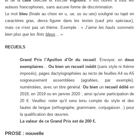
et de la
cave
oléicole et viticole
Vignolis
. Il est ouvert à tous les
auteurs francophones, sans aucune forme de discrimination.
Le mot
bleu
(finale au choix en u, ue, us ou ues) souligné ou tapé en
caractères gras, devra figurer dans les textes (sauf prix spéciaux),
mais ce n’est pas un thème. Exemple : «
J’aime les hauts sommets
bien plus que les flots
bleus
…
»
RECUEILS
Grand Prix l’Apollon d’Or du recueil
. Envoyer, en
deux
exemplaires
…
Ou bien un recueil inédit
(sans style ni thème
imposés),
pages dactylographiées au recto de feuilles A4 ou A5
soigneusement assemblées (agrafées, par exemple),
numérotées, avec un titre général.
Ou bien
un
recueil édité
en
2018, en 2019 ou en janvier 2020 ; ainsi qu'une participation de
20 €. Veuillez noter qu’il sera tenu compte du style et des
fautes de langue (orthographe, grammaire, conjugaison...) pour
la qualification des œuvres.
La valeur de ce Grand Prix est de 200 €.
PROSE : nouvelle