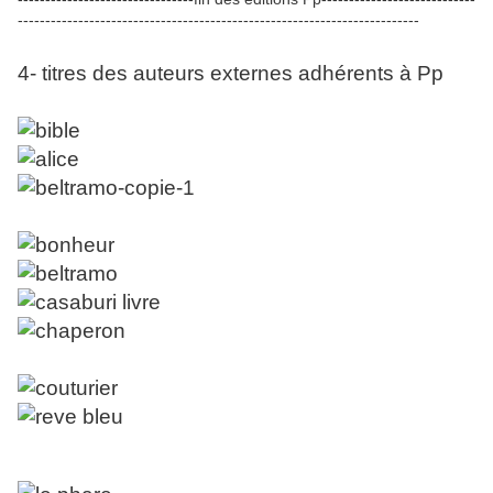
-------------------------------------------------------------------------
4- titres des auteurs externes adhérents à Pp