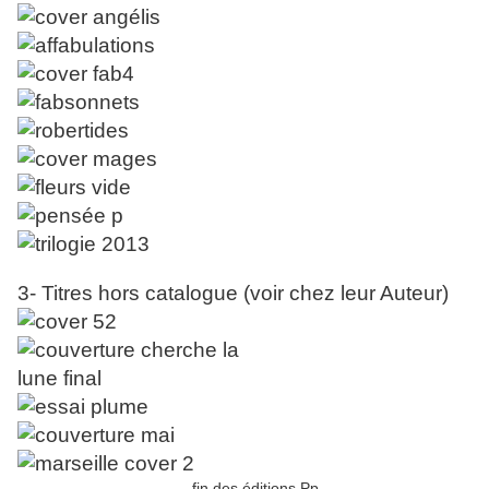
3- Titres hors catalogue (voir chez leur Auteur)
--------------------------------fin des éditions Pp----------------------------