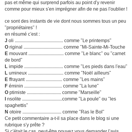
pas et même qui surprend parfois au point d'y revenir
comme pour mieux s'en imprégner afin de ne pas l'oublier !
ce sont des instants de vie dont nous sommes tous un peu
"propriétaires" !
en résumé c'est :
J
oli ......................................... comme "Le printemps"
O
riginal ................................. comme "Mi-Sainte-Mi-Touche
E
mouvant .............................. comme "Le blanc" ou "carnet
de bord"
L
impide ................................. comme "Les pieds dans l'eau"
L
umineux .............................. comme "Noël ailleurs"
E
ffrayant ............................... comme "Les mains"
F
éminin ................................ comme "La lune"
O
ptimiste ............................. comme "Marseille"
I
nsolite ..................................comme "La poule" ou "les
spaghettis"
N
otoire ................................. comme "Ras le Bol"
Ce petit commentaire a-t-il sa place dans le blog si une
rubrique s'y prête ?
Si c'était le cas, peut-être pouvez vous demander l'avis