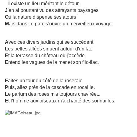
I
l existe un lieu méritant le détour,
J
'en ai pourtant vu des attrayants paysages
O
ù la nature dispense ses atours
M
ais dans ce parc s’ouvre un merveilleux voyage.
A
vec ces divers jardins qui se succèdent,
L
es belles allées sinuent autour d'un lac
E
t la terrasse du château où j'accède
E
ntend les vagues de la mer et son flic-flac.
F
aites un tour du côté de la roseraie
P
uis, allez près de la cascade en rocaille.
L
e parfum des roses m'a toujours chavirée...
E
t l'homme aux oiseaux m'a chanté des sonnailles.