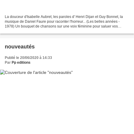
La douceur d'Isabelle Aubret, les paroles d' Henri Dijan et Guy Bonnet, la
musique de Daniel Faure pour raconter l'horreur... (Les belles années -
1978) Un bouquet de chansons sur une voix féminine pour saluer vos
vacances offert par Provence-poésie avec...
nouveautés
Publié le 20/06/2020 à 14:33
Par
Pp editions