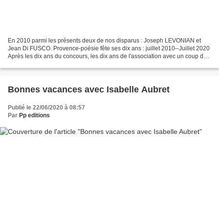
En 2010 parmi les présents deux de nos disparus : Joseph LEVONIAN et
Jean Di FUSCO. Provence-poésie fête ses dix ans : juillet 2010--Juillet 2020
Après les dix ans du concours, les dix ans de l'association avec un coup de
chapeau aux piliers et notemment...
Bonnes vacances avec Isabelle Aubret
Publié le 22/06/2020 à 08:57
Par
Pp editions