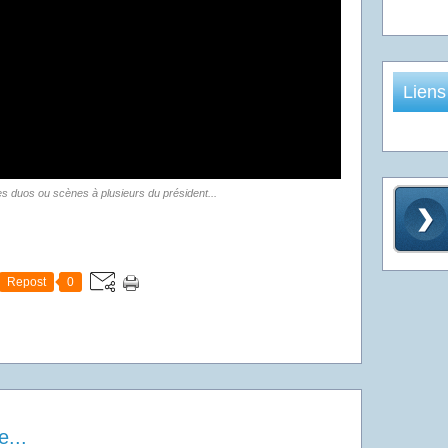
Liens
s duos ou scènes à plusieurs du président...
Repost
0
...