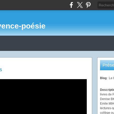
vence-poésie
Prése
s
Blog
: Le
Descript
livres de 
Denise B
Emile MIHI
lectures-s
collège ou