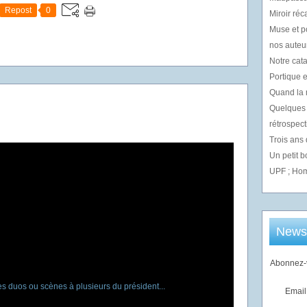
Repost
0
Miroir réc
Muse et p
nos auteur
Notre cata
Portique e
Quand la m
Quelques 
rétrospect
Trois ans
Un petit 
UPF ; Hom
Newsl
Abonnez-v
Email