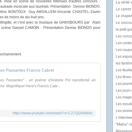
n
- mise en scène de nouvelles retenues d'autres concours -
La vérité v
t aubade musicale aux lauréats. Présentation : Denise BIONDO.
Le carnet 
 Martine BONTOUX- Guy AMSALLEM-Vincente CHASTEL-Zavèn
Le chaper
 de moins de dix-huit ans..
à Brigitte, et c'est avec la musique de GAINSBOURG par Alain
Le concou
 scène Danyel CAMOIN - Présentation Denise BIONDO pour
le petit g
Les conco
Les contes
Les coups
prochainement.
Les espoir
les fantô
es Passantes Francis Cabrel
Les feuil
Les fèves l
"Les Passantes" - un poème d'Antoine Pol transformé en
Les journé
s. Magnifique! Here's Francis Cabr...
Les jours 
Les mages
Les mouli
Les soiré
https://www.youtube.com/watch?v=C27QQXWle6c
L'intervie
"Malou" ce
Maupassan