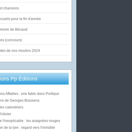
et chansons
cueils pour la fin d'année
émoire de Bécaud
es (concours)
ntes de nos moulins 2024
ons Pp Éditions
ons Affables : une fable dans Portique
ère de Georges Brassens
des calendriers
'olivier
e l'inexplicable : les araignées rouges
 de la lyre : regard vers l'invisible