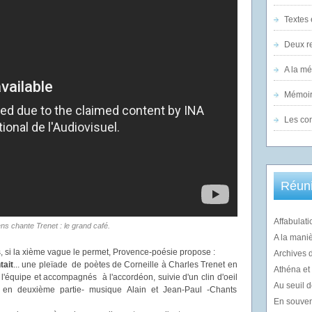
Textes 
Deux re
A la m
Mémoir
Les co
Réuni
Affabulati
s chante Trenet : le grand café.
A la mani
s, si la xième vague le permet, Provence-poésie propose :
Archives 
tait
... une pleïade de poètes de Corneille à Charles Trenet en
Athéna et l
 l'équipe et accompagnés à l'accordéon, suivie d'un clin d'oeil
Au seuil d
n deuxième partie- musique Alain et Jean-Paul -Chants
En souvenir