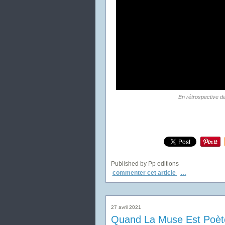
En rétrospective de
Published by Pp editions
commenter cet article
…
27 avril 2021
Quand La Muse Est Poète