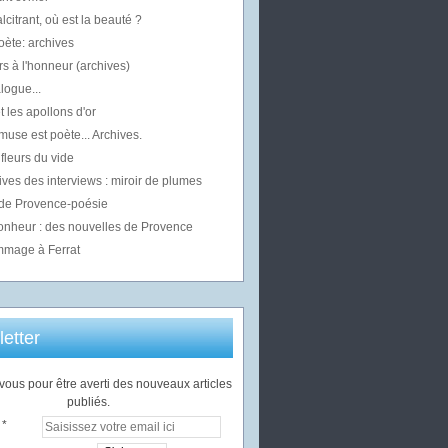
alcitrant, où est la beauté ?
oète: archives
s à l'honneur (archives)
logue...
t les apollons d'or
use est poète... Archives.
fleurs du vide
ives des interviews : miroir de plumes
 de Provence-poésie
bonheur : des nouvelles de Provence
mage à Ferrat
etter
ous pour être averti des nouveaux articles
publiés.