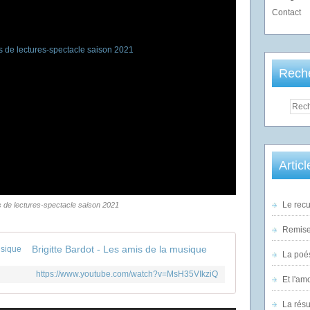
Contact
Rech
Artic
Le recu
s de lectures-spectacle saison 2021
Remise 
Brigitte Bardot - Les amis de la musique
La poés
https://www.youtube.com/watch?v=MsH35VIkziQ
Et l'am
La rés