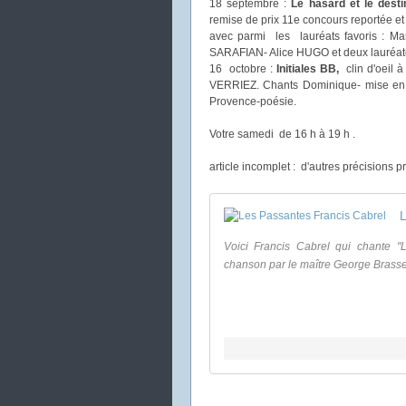
18 septembre :
Le hasard et le desti
remise de prix 11e concours reportée e
avec parmi les lauréats favoris :
SARAFIAN- Alice HUGO et deux lauréates
16 octobre :
Initiales BB,
clin d'oeil 
VERRIEZ. Chants Dominique- mise en
Provence-poésie.
Votre samedi de 16 h à 19 h .
article incomplet : d'autres précisions 
L
Voici Francis Cabrel qui chante 
chanson par le maître George Brassen