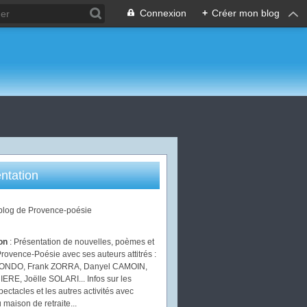
Connexion
+
Créer mon blog
ntation
 blog de Provence-poésie
ion
: Présentation de nouvelles, poèmes et
Provence-Poésie avec ses auteurs attitrés :
IONDO, Frank ZORRA, Danyel CAMOIN,
ERE, Joëlle SOLARI... Infos sur les
pectacles et les autres activités avec
 maison de retraite...