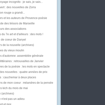
oyage incognito : je sais, je sais...
vert : des nouvelles de Zorra
on rouge a grandi...
rs et les auteurs de Provence-poésie
uide des trésors de Marseille
urs des associations
 du 7e art et d'ailleurs : des mots !
 de coeur de Danyel
s de la nouvelle (archives)
mes du vieux moulin
les d'automne: assemblée générale
ittéraires : retrouvailles de Janvier
es de la poésie : les mots en spectacle
des nouvelles : quatre années de prix
 : cauchemar à deux places
ns de mon coeur : méandres de la pensée
es kich du mois de mai
w (archives)
 n'est pas un adieu
t et moi